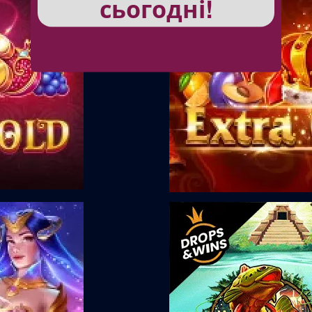
сьогодні!