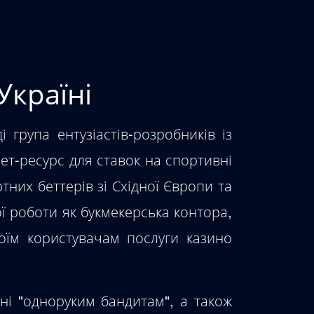
Україні
група ентузіастів-розробників із
нет-ресурс для ставок на спортивні
тних беттерів зі Східної Європи та
ої роботи як букмекерська контора,
оїм користувачам послуги казино
ні "одноруким бандитам", а також