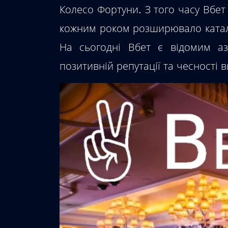
Колесо Фортуни. З того часу Вбет
кожним роком розширювало каталог
На сьогодні Вбет є відомим аз
позитивній репутації та чесності в