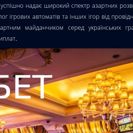
 успішно надає широкий спектр азартних розв
 ігрових автоматів та інших ігор від провідн
артним майданчиком серед українських грав
иплат.