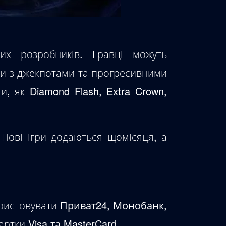
их розробників. Гравці можуть
ми з джекпотами та прогресивними
ти, як
Diamond Flash, Extra Crown,
 Нові ігри додаються щомісяця, а
ористовувати
Приват24, Монобанк,
картки
Visa та MasterCard
.