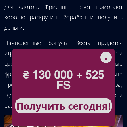
для слотов. Фриспины ВБет помогают
хорошо раскрутить барабан и получить
деньги.
Начисленные бонусы Вбету придется
играть, чтобы иметь возможность вывести
×
средства, полученные с помощью
₴ 130 000 + 525
фриспинов. Для этого нужно внимательно
FS
прочитать условия предоставления приза,
где четко указываются сроки отыгрыша и
Получить сегодня!
размер вейджера.