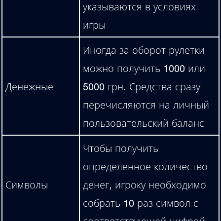
указываются в условиях
игры
Иногда за оборот рулетки
можно получить 1000 или
Денежные
5000 грн. Средства сразу
перечисляются на личный
пользовательский баланс
Чтобы получить
определенное количество
Символы
денег, игроку необходимо
собрать 10 раз символ с
соответствующей цифрой