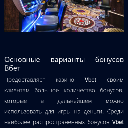
Основные варианты бонусов
Вбет
Предоставляет казино Vbet своим
клиентам большое количество бонусов,
которые в дальнейшем можно
использовать для игры на деньги. Среди
наиболее распространенных бонусов Vbet