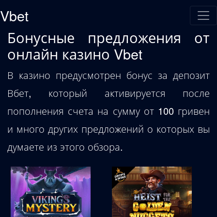
Vbet
Бонусные предложения от
онлайн казино Vbet
В казино предусмотрен бонус за депозит
Вбет, который активируется после
пополнения счета на сумму от 100 гривен
и много других предложений о которых вы
думаете из этого обзора.