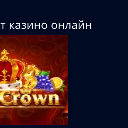
бет казино онлайн